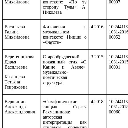
Михайловна
контексте: «По ту
00007
сторону Тулы» А.
Николева
Васильева
Филология в
4.2016
10.24411/
Галина
музыкальном
1031-2016
Михайловна
контексте: Ницше о
00052
«Фаусте»
Веретенникова
Старообрядческий
3.2015
10.24411/
Дарья
покаянный стих «О
1031-2015
Васильевна
Каине и Авеле»:
00031
музыкально-
Казанцева
поэтическая
Татьяна
структура
Генриховна
Вершинин
«Симфонические
4.2018
10.24411/
Александр
танцы» Сергея
1031-2018
Александрович
Рахманинова:
00060
авторская
интерпретация как
стилевой ориентир