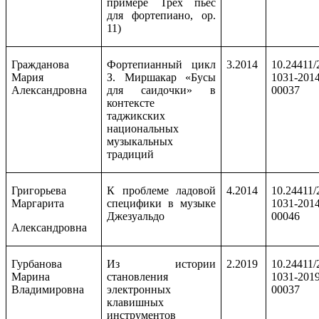
примере Трех пьес
для фортепиано, ор.
11)
Гражданова
Фортепианный цикл
3.2014
10.24411/
Мария
З. Миршакар «Бусы
1031-2014
Александровна
для саидочки» в
00037
контексте
таджикских
национальных
музыкальных
традиций
Григорьева
К проблеме ладовой
4.2014
10.24411/
Маргарита
специфики в музыке
1031-2014
Джезуальдо
00046
Александровна
Гурбанова
Из истории
2.2019
10.24411/
Марина
становления
1031-2019
Владимировна
электронных
00037
клавишных
инструментов