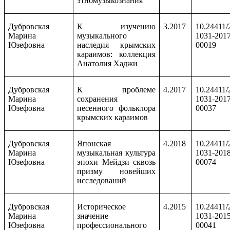
этномузыкознания
Дубровская
К изучению
3.2017
10.24411/
Марина
музыкального
1031-2017
Юзефовна
наследия крымских
00019
караимов: коллекция
Анатолия Хаджи
Дубровская
К проблеме
4.2017
10.24411/
Марина
сохранения
1031-2017
Юзефовна
песенного фольклора
00037
крымских караимов
Дубровская
Японская
4.2018
10.24411/
Марина
музыкальная культура
1031-2018
Юзефовна
эпохи Мейдзи сквозь
00074
призму новейших
исследований
Дубровская
Историческое
4.2015
10.24411/
Марина
значение
1031-2015
Юзефовна
профессионального
00041