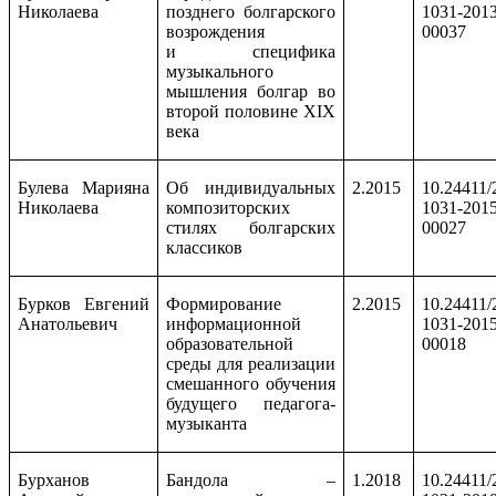
Николаева
позднего болгарского
1031-2013
возрождения
00037
и специфика
музыкального
мышления болгар во
второй половине
XIX
века
Булева Марияна
Об индивидуальных
2.2015
10.24411/
Николаева
композиторских
1031-2015
стилях болгарских
00027
классиков
Бурков Евгений
Формирование
2.2015
10.24411/
Анатольевич
информационной
1031-2015
образовательной
00018
среды для реализации
смешанного обучения
будущего педагога-
музыканта
Бурханов
Бандола –
1.2018
10.24411/