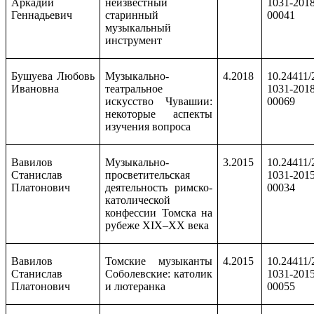
Аркадий
неизвестный
1031-2018
Геннадьевич
старинный
00041
музыкальный
инструмент
Бушуева Любовь
Музыкально-
4.2018
10.24411/
Ивановна
театральное
1031-2018
искусство Чувашии:
00069
некоторые аспекты
изучения вопроса
Вавилов
Музыкально-
3.2015
10.24411/
Станислав
просветительская
1031-2015
Платонович
деятельность римско-
00034
католической
конфессии Томска на
рубеже XIX–XX века
Вавилов
Томские музыканты
4.2015
10.24411/
Станислав
Соболевские: католик
1031-2015
Платонович
и лютеранка
00055