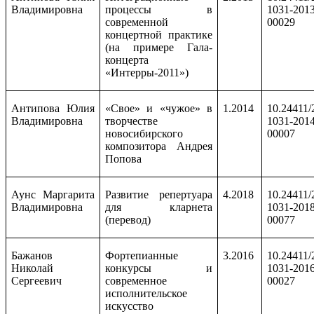
Владимировна
процессы в
1031-2013
современной
00029
концертной практике
(на примере Гала-
концерта
«Интерры-2011»)
Антипова Юлия
«Свое» и «чужое» в
1.2014
10.24411/
Владимировна
творчестве
1031-2014
новосибирского
00007
композитора Андрея
Попова
Аунс Маргарита
Развитие репертуара
4.2018
10.24411/
Владимировна
для кларнета
1031-2018
(перевод)
00077
Бажанов
Фортепианные
3.2016
10.24411/
Николай
конкурсы и
1031-2016
Сергеевич
современное
00027
исполнительское
искусство