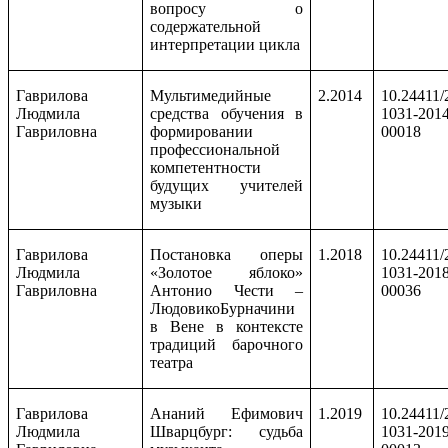
вопросу о
содержательной
интерпретации цикла
Гаврилова
Мультимедийные
2.2014
10.24411/
Людмила
средства обучения в
1031-2014
Гавриловна
формировании
00018
профессиональной
компетентности
будущих учителей
музыки
Гаврилова
Постановка оперы
1.2018
10.24411/
Людмила
«Золотое яблоко»
1031-2018
Гавриловна
Антонио Чести –
00036
ЛюдовикоБурначини
в Вене в контексте
традиций барочного
театра
Гаврилова
Ананий Ефимович
1.2019
10.24411/
Людмила
Шварцбург: судьба
1031-2019