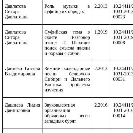
Давлатова
Роль музыки в
2.2013
10.24411/
Ситора
суфийских обрядах
1031-2013
Давлатовна
00023
Давлатова
Суфийская тема в
1.2019
10.24411/
Ситора
сюите «Разговор
1031-2019
Давлатовна
птиц» Т. Шахиди:
00008
поиск смысла жизни
и борьбы с собой
Дайнеко Татьяна
Зимние календарные
2.2013
10.24411/
Владимировна
песни белорусов
1031-2013
Сибири и Дальнего
00031
Востока: проблемы
изучения
Дашиева Лидия
Звуковысотная
2.2016
10.24411/
Данииловна
организация
1031-2016
обрядовых песен
00014
западных бурят