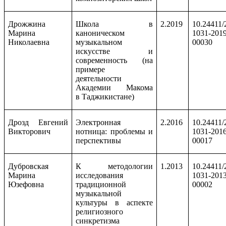
Дрожжина
Школа в
2.2019
10.24411/
Марина
каноническом
1031-2019
Николаевна
музыкальном
00030
искусстве и
современность (на
примере
деятельности
Академии Макома
в Таджикистане)
Дрозд Евгений
Электронная
2.2016
10.24411/
Викторович
нотница: проблемы и
1031-2016
перспективы
00017
Дубровская
К методологии
1.2013
10.24411/
Марина
исследования
1031-2013
Юзефовна
традиционной
00002
музыкальной
культуры в аспекте
религиозного
синкретизма