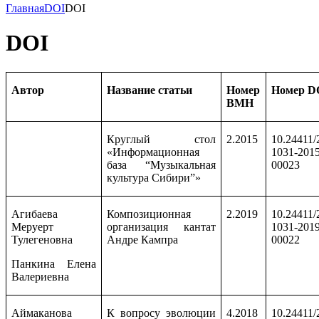
Главная
DOI
DOI
DOI
Автор
Название статьи
Номер
Номер
D
ВМН
Круглый стол
2.2015
10.24411/
«Информационная
1031-2015
база “Музыкальная
00023
культура Сибири”»
Агибаева
Композиционная
2.2019
10.24411/
Меруерт
организация кантат
1031-2019
Тулегеновна
Андре Кампра
00022
Панкина Елена
Валериевна
Аймаканова
К вопросу эволюции
4.2018
10.24411/