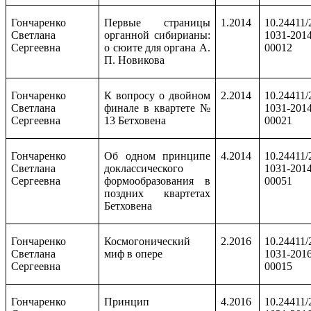
Гончаренко
Первые страницы
1.2014
10.24411/
Светлана
органной сибирианы:
1031-2014
Сергеевна
о сюите для органа А.
00012
П. Новикова
Гончаренко
К вопросу о двойном
2.2014
10.24411/
Светлана
финале в квартете №
1031-2014
Сергеевна
13 Бетховена
00021
Гончаренко
Об одном принципе
4.2014
10.24411/
Светлана
доклассического
1031-2014
Сергеевна
формообразования в
00051
поздних квартетах
Бетховена
Гончаренко
Космогонический
2.2016
10.24411/
Светлана
миф в опере
1031-2016
Сергеевна
00015
Гончаренко
Принцип
4
.2016
10.24411/