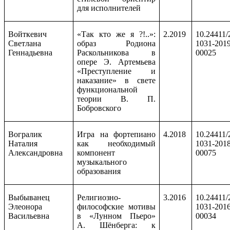
для исполнителей
Войткевич
«Так кто же я ?!..»:
2.2019
10.24411/
Светлана
образ Родиона
1031-2019
Геннадьевна
Раскольникова в
00025
опере Э. Артемьева
«Преступление и
наказание» в свете
функциональной
теории В. П.
Бобровского
Вогралик
Игра на фортепиано
4.2018
10.24411/
Наталия
как необходимый
1031-2018
Александровна
компонент
00075
музыкального
образования
Выбыванец
Религиозно-
3.2016
10.24411/
Элеонора
философские мотивы
1031-2016
Васильевна
в «Лунном Пьеро»
00034
А. Шёнберга: к