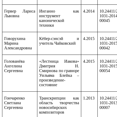
Гервер Лариса
Инганно как
4.2014
10.24411/
Львовна
инструмент
1031-2014
канонической
00045
техники
Говорухина
Кёбер-сэнсэй и
4.2015
10.24411/
Марина
учитель Чайковский
1031-2015
Александровна
00042
Голованёва
«Лестница Иакова»
4.2015
10.24411/
Ангелина
Дмитрия Н.
1031-2015
Сергеевна
Смирнова по гравюре
00054
Уильяма Блейка –
произведение-
состояние
Гончаренко
Транскрипции как
1.2013
10.24411/
Светлана
область творчества
1031-2013
Сергеевна
новосибирских
00007
композиторов