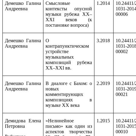
Демешко Галина
Смысловые
1.2014
10.24411/
Андреевна
контексты опусной
1031-2014
музыки рубежа
X
Х–
00006
ХХ
I
веков (к
постановке вопроса)
Демешко Галина
О
3.2018
10.24411/
Андреевна
контрапунктическом
1031-2018
устройстве
00002
музыкальных
композиций рубежа
ХХ–ХХ
I
вв.
Демешко Галина
В диалоге с Бахом: о
2.2019
10.24411/
Андреевна
новых
1031-2019
комментирующих
00021
композициях в
музыке ХХ века
Демидова Елена
«Нелинейное
1.2015
10.24411/
Петровна
письмо» как один из
1031-2015
аспектов творчества
00010