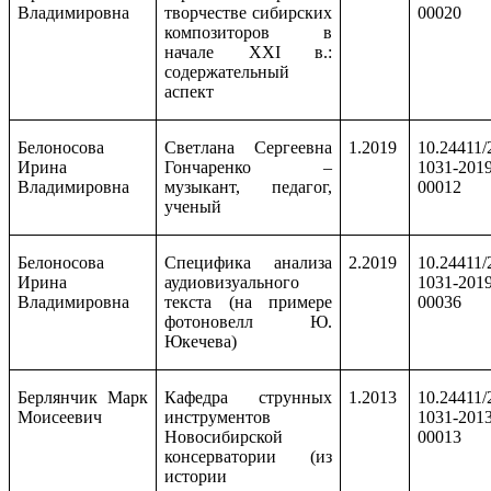
Владимировна
творчестве сибирских
00020
композиторов в
начале
XXI
в.:
содержательный
аспект
Белоносова
Светлана Сергеевна
1.2019
10.24411/
Ирина
Гончаренко –
1031-2019
Владимировна
музыкант, педагог,
00012
ученый
Белоносова
Специфика анализа
2.2019
10.24411/
Ирина
аудиовизуального
1031-2019
Владимировна
текста (на примере
00036
фотоновелл Ю.
Юкечева)
Берлянчик Марк
Кафедра струнных
1.2013
10.24411/
Моисеевич
инструментов
1031-2013
Новосибирской
00013
консерватории (из
истории