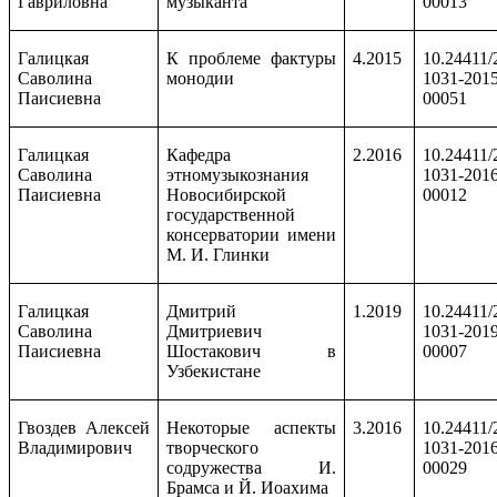
Гавриловна
музыканта
00013
Галицкая
К проблеме фактуры
4.2015
10.24411/
Саволина
монодии
1031-2015
Паисиевна
00051
Галицкая
Кафедра
2
.2016
10.24411/
Саволина
этномузыкознания
1031-2016
Паисиевна
Новосибирской
00012
государственной
консерватории имени
М. И. Глинки
Галицкая
Дмитрий
1.2019
10.24411/
Саволина
Дмитриевич
1031-2019
Паисиевна
Шостакович в
00007
Узбекистане
Гвоздев Алексей
Некоторые аспекты
3.2016
10.24411/
Владимирович
творческого
1031-2016
содружества И.
00029
Брамса и Й. Иоахима