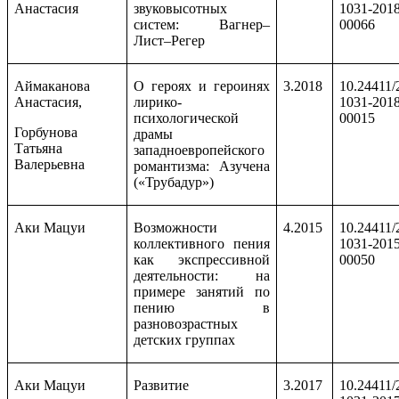
Анастасия
звуковысотных
1031-2018
систем: Вагнер–
00066
Лист–Регер
Аймаканова
О героях и героинях
3.2018
10.24411/
Анастасия,
лирико-
1031-2018
психологической
00015
Горбунова
драмы
Татьяна
западноевропейского
Валерьевна
романтизма: Азучена
(«Трубадур»)
Аки Мацуи
Возможности
4.2015
10.24411/
коллективного пения
1031-2015
как экспрессивной
00050
деятельности: на
примере занятий по
пению в
разновозрастных
детских группах
Аки Мацуи
Развитие
3.2017
10.24411/