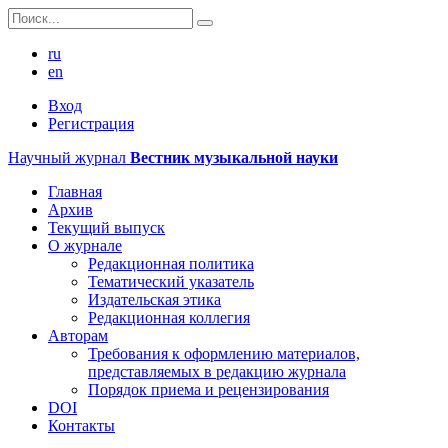
ru
en
Вход
Регистрация
Научный журнал
Вестник музыкальной науки
Главная
Архив
Текущий выпуск
О журнале
Редакционная политика
Тематический указатель
Издательская этика
Редакционная коллегия
Авторам
Требования к оформлению материалов,
представляемых в редакцию журнала
Порядок приема и рецензирования
DOI
Контакты