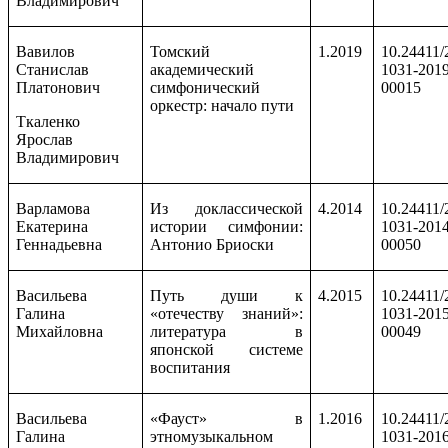
Владимирович
Вавилов
Томский
1.2019
10.24411/
Станислав
академический
1031-2019
Платонович
симфонический
00015
оркестр: начало пути
Ткаленко
Ярослав
Владимирович
Варламова
Из доклассической
4.2014
10.24411/
Екатерина
истории симфонии:
1031-2014
Геннадьевна
Антонио Бриоски
00050
Васильева
Путь души к
4.2015
10.24411/
Галина
«отечеству знаний»:
1031-2015
Михайловна
литература в
00049
японской системе
воспитания
Васильева
«Фауст» в
1.2016
10.24411/
Галина
этномузыкальном
1031-2016