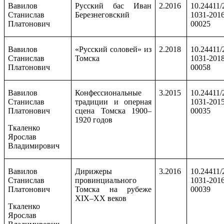
Вавилов
Русский бас Иван
2.2016
10.24411/
Станислав
Березнеговский
1031-2016
Платонович
00025
Вавилов
«Русский соловей» из
2.2018
10.24411/
Станислав
Томска
1031-2018
Платонович
00058
Вавилов
Конфессиональные
3.2015
10.24411/
Станислав
традиции и оперная
1031-2015
Платонович
сцена Томска 1900–
00035
1920 годов
Ткаленко
Ярослав
Владимирович
Вавилов
Дирижеры
3.2016
10.24411/
Станислав
провинциального
1031-2016
Платонович
Томска на рубеже
00039
XIX–XX веков
Ткаленко
Ярослав