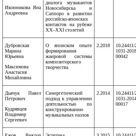
диалога музыкантов
Иконникова Яна
Новосибирска и
Андреевна
Саппоро в развитии
российско-японских
контактов на рубеже
XX–XXI столетий
Дубровская
О японском опыте
2.2018
10.24411/
Марина
формирования
1031-2018
Юрьевна
жанровой системы
00042
композиторского
Максимова
творчества
Анастасия
Михайловна
Дьячук Павел
Синергетический
2.2014
10.24411/
Петрович
подход к управлению
1031-2014
деятельностью по
00017
Кудрявцев
конструированию
Владимир
музыкальных пазлов
Сергеевич
Ежов Виктор
Эстетика
3.2015
10.24411/