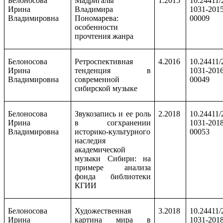
Белоносова
Мадригалы
1.2015
10.24411/
Ирина
Владимира
1031-2015
Владимировна
Пономарева:
00009
особенности
прочтения жанра
Белоносова
Ретроспективная
4.2016
10.24411/
Ирина
тенденция в
1031-2016
Владимировна
современной
00049
сибирской музыке
Белоносова
Звукозапись и ее роль
2.2018
10.24411/
Ирина
в согхранении
1031-2018
Владимировна
историко-культурного
00053
наследия
академической
музыки Сибири: на
примере анализа
фонда библиотеки
КГИИ
Белоносова
Художественная
3.2018
10.24411/
Ирина
картина мира в
1031-2018