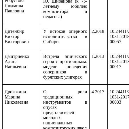
Робустова
Ю. Шибанова (к 75-
Людмила
летнему юбилею
Павловна
композитора и
педагога)
Дитенбир
У истоков оперного
2.2018
10.24411/
Виктор
исполнительства в
1031-2018
Викторович
Сибири
00057
Дмитриенко
Встреча эпического
1.2013
10.24411/
Алина
героя с противником:
1031-2013
Наильевна
модели поведения
00017
соперников в
бурятских улигерах
Дрожжина
О роли
4.2017
10.24411/
Марина
традиционных
1031-2017
Николаевна
инструментов в
00033
опусах
представителей
молодых
национальных
композиторских школ