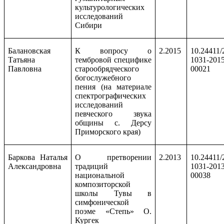
культурологических
исследований
Сибири
Балановская
К вопросу о
2.2015
10.24411/
Татьяна
тембровой специфике
1031-2015
Павловна
старообрядческого
00021
богослужебного
пения (на материале
спектрографических
исследований
певческого звука
общины с. Дерсу
Приморского края)
Баркова Наталья
О претворении
2.2013
10.24411/
Александровна
традиций
1031-2013
национальной
00038
композиторской
школы Тувы в
симфонической
поэме «Степь» О.
Кургек