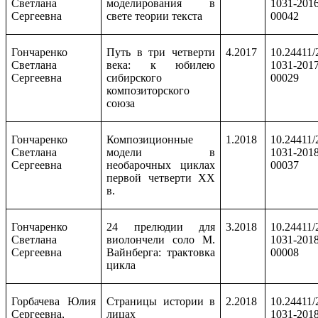
Светлана
моделирования в
1031-2016
Сергеевна
свете теории текста
00042
Гончаренко
Путь в три четверти
4.2017
10.24411/
Светлана
века: к юбилею
1031-2017
Сергеевна
сибирского
00029
композиторского
союза
Гончаренко
Композиционные
1.2018
10.24411/
Светлана
модели в
1031-2018
Сергеевна
необарочных циклах
00037
первой четверти ХХ
в.
Гончаренко
24 прелюдии для
3.2018
10.24411/
Светлана
виолончели соло М.
1031-2018
Сергеевна
Вайнберга: трактовка
00008
цикла
Горбачева Юлия
Страницы истории в
2.2018
10.24411/
Сергеевна,
лицах
1031-2018