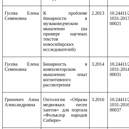
Гусева Елена
К проблеме
2.2013
10.24411/
Семеновна
бинарности в
1031-2013
музыковедческом
00021
мышлении (на
примере научных
текстов
новосибирских
исследователей)
Гусева Елена
Бинарность в
3.2014
10.24411/
Семеновна
композиторском
1031-2014
мышлении: опыт
00031
когнитивного
рассмотрения
Гриневич Анна
Онтология «Образы
3.2016
10.24411/
Александровна
медвежьих песен
1031-2016
хантов» для портала
00037
«Фольклор народов
Сибири»