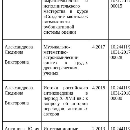
выразительности и
1031-2017
исполнительского
00015
мастерства в курсе
«Создание мюзикла»:
возможности
рубрикативной
системы оценки
Александрова
Музыкально-
4.2017
10.24411/
Людмила
математико-
1031-2017
астрономический
00028
Викторовна
синтез в трудах
древнегреческих
ученых
Александрова
Истоки российского
4.2018
10.24411/
Людмила
антиковедения в
1031-2018
период Х–Х
VII
вв.: к
00080
Викторовна
вопросу об истории
переводов античных
авторов
Антипова Юлия
Интеграционные
2.2013
10.24411/