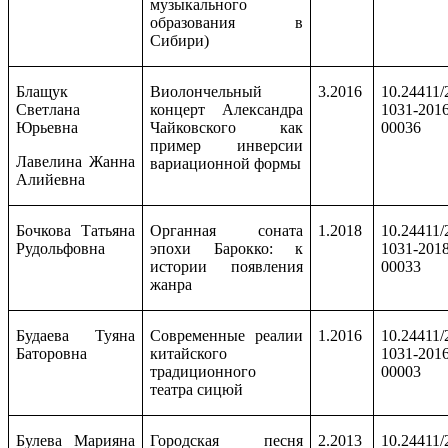
музыкального
образования в
Сибири)
Блащук
Виолончельный
3.2016
10.24411/
Светлана
концерт Александра
1031-2016
Юрьевна
Чайковского как
00036
пример инверсии
Лавелина Жанна
вариационной формы
Алийевна
Бочкова Татьяна
Органная соната
1.2018
10.24411/
Рудольфовна
эпохи Барокко: к
1031-2018
истории появления
00033
жанра
Будаева Туяна
Современные реалии
1.2016
10.24411/
Баторовна
китайского
1031-2016
традиционного
00003
театра сицюй
Булева Марияна
Городская песня
2.2013
10.24411/