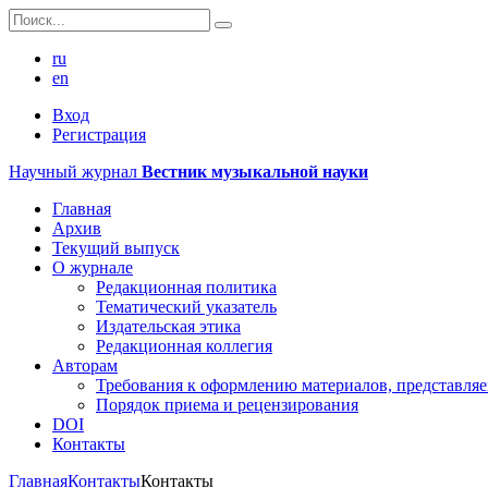
ru
en
Вход
Регистрация
Научный журнал
Вестник музыкальной науки
Главная
Архив
Текущий выпуск
О журнале
Редакционная политика
Тематический указатель
Издательская этика
Редакционная коллегия
Авторам
Требования к оформлению материалов, представля
Порядок приема и рецензирования
DOI
Контакты
Главная
Контакты
Контакты