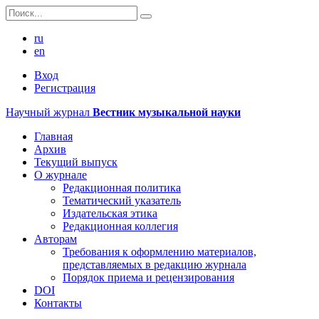
ru
en
Вход
Регистрация
Научный журнал
Вестник музыкальной науки
Главная
Архив
Текущий выпуск
О журнале
Редакционная политика
Тематический указатель
Издательская этика
Редакционная коллегия
Авторам
Требования к оформлению материалов,
представляемых в редакцию журнала
Порядок приема и рецензирования
DOI
Контакты