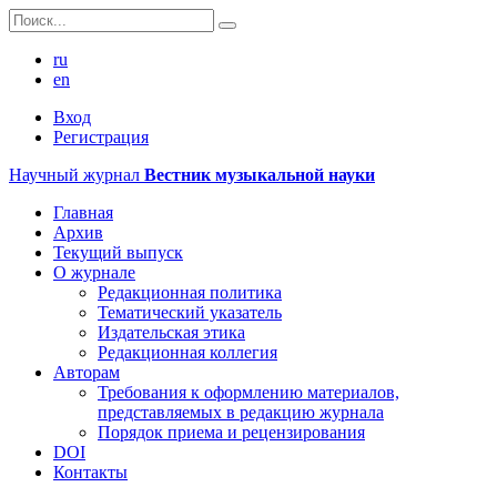
ru
en
Вход
Регистрация
Научный журнал
Вестник музыкальной науки
Главная
Архив
Текущий выпуск
О журнале
Редакционная политика
Тематический указатель
Издательская этика
Редакционная коллегия
Авторам
Требования к оформлению материалов,
представляемых в редакцию журнала
Порядок приема и рецензирования
DOI
Контакты